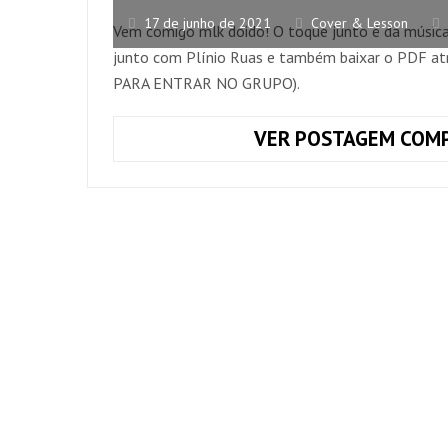
17 de junho de 2021
Cover & Lesson
Vem comigo mlk doido! O toque junto é da música
junto com Plínio Ruas e também baixar o PDF a
PARA ENTRAR NO GRUPO).
VER POSTAGEM COMP