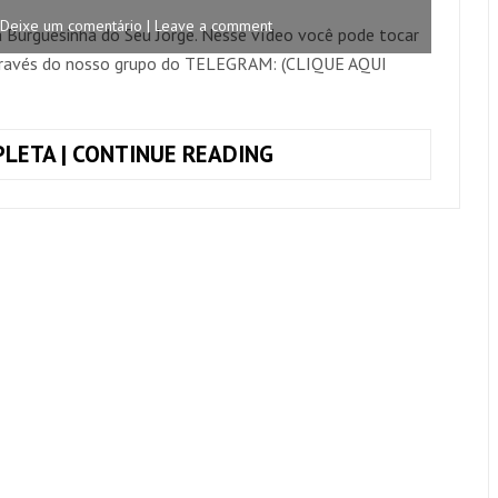
+
Deixe um comentário | Leave a comment
 Burguesinha do Seu Jorge. Nesse vídeo você pode tocar
CIFRA
través do nosso grupo do TELEGRAM: (CLIQUE AQUI
COMPLETA
TOQUE
LETA | CONTINUE READING
JUNTO
BURGUESINHA,
SEU
JORGE
+
CIFRA
COMPLETA