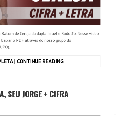
 Batom de Cereja da dupla Israel e Rodolfo. Nesse vídeo
 baixar o PDF através do nosso grupo do
UPO).
TOQUE
LETA | CONTINUE READING
JUNTO
BATOM
DE
CEREJA,
, SEU JORGE + CIFRA
ISRAEL
E
RODOLFFO
(SIMPLIFICADA)