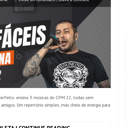
perfeito: ensino 3 músicas do CPM 22, todas sem
s amigos. Um repertório simples, mas cheio de energia para
3