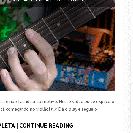
ca e não faz ideia do motivo. Nesse vídeo eu te explico o
tá começando no violão! 👉 Dá o play e segue o
AFINAL!
LETA | CONTINUE READING
O