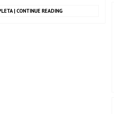
TOQUE
LETA | CONTINUE READING
JUNTO
MULHER
DE
FASES,
RAIMUNDOS
+
CIFRA
COMPLETA
(SIMPLIFICADA)