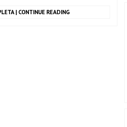
TOQUE
LETA | CONTINUE READING
JUNTO
MULHER
DE
FASES,
RAIMUNDOS
+
CIFRA
COMPLETA
(SIMPLIFICADA)