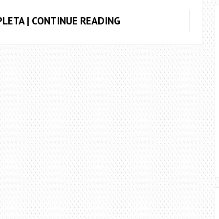
COMO
LETA | CONTINUE READING
TOCAR
VIOLÃO
RÁPIDO
SEM
SE
PERDER
NO
RITMO
–
DICA
ESSENCIAL
PARA
EVOLUIR!