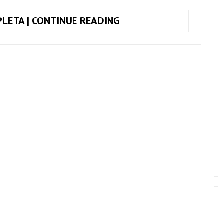
TOQUE
LETA | CONTINUE READING
JUNTO
TODA
FORMA
DE
AMOR,
LULU
SANTOS
(SIMPLIFICADA)
+
CIFRA
COMPLETA