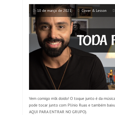
10 de março de 2021
Cover & Lesson
Vem comigo mlk doido! O toque junto é da músic
pode tocar junto com Plínio Ruas e também bai
AQUI PARA ENTRAR NO GRUPO).