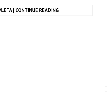
DICA
LETA | CONTINUE READING
MATADORA
PARA
DECORAR
OS
INTERVALOS
NO
VIOLÃO
SEM
PRECISAR
SABER
AS
NOTAS!