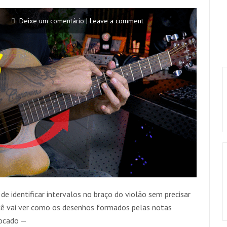
Deixe um comentário | Leave a comment
e identificar intervalos no braço do violão sem precisar
cê vai ver como os desenhos formados pelas notas
tocado —