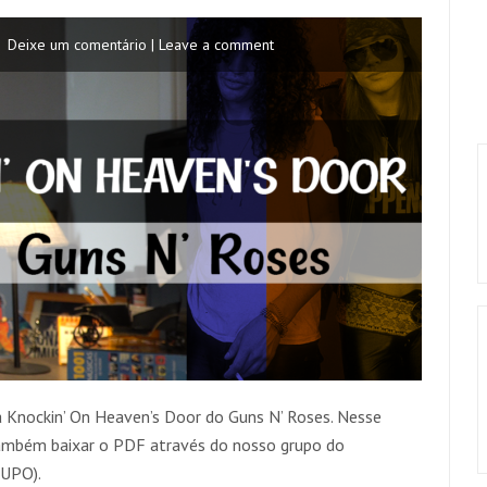
Deixe um comentário | Leave a comment
 Knockin’ On Heaven’s Door do Guns N’ Roses. Nesse
também baixar o PDF através do nosso grupo do
UPO).