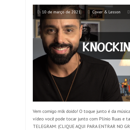
10 de março de 2021
Cover & Lesson
Vem comigo mlk doido! O toque junto é da música
vídeo você pode tocar junto com Plínio Ruas e 
TELEGRAM: (CLIQUE AQUI PARA ENTRAR NO GR