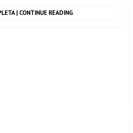
TOQUE
LETA | CONTINUE READING
JUNTO
KNOCKIN’
ON
HEAVEN’S
DOOR,
GUNS
‘N
ROSES
+
CIFRA
COMPLETA
(SIMPLIFICADA)