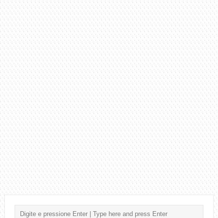
LEGAL
PRA
GALERA
QUE
TÁ
COMEÇANDO!
BORA
TOCAR
3
MÚSICAS
DO
SKANK?