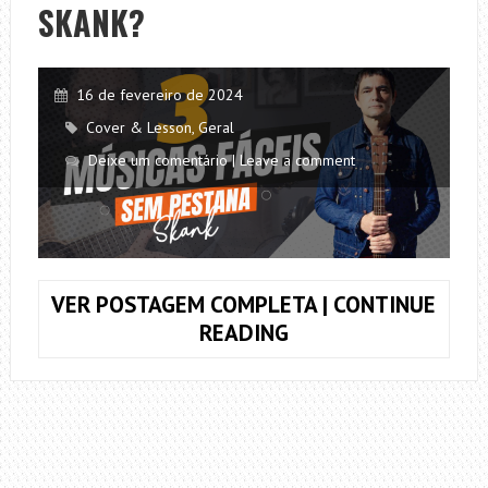
SKANK?
16 de fevereiro de 2024
Cover & Lesson
,
Geral
Deixe um comentário | Leave a comment
VER POSTAGEM COMPLETA | CONTINUE
MÚSICAS
READING
FÁCEIS
E
SEM
PESTANA!
MUITO