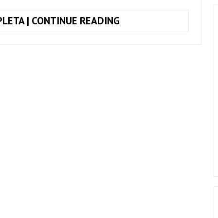
COMO
LETA | CONTINUE READING
TOCAR
EU
E
MINHAS
PARANOIAS,
LAGUM
+
CIFRA
COMPLETA