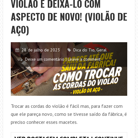
VIOLÃO E DEIXA-LO COM
E
DEIXA-
ASPECTO DE NOVO! (VIOLÃO DE
LO
COM
AÇO)
ASPECTO
DE
NOVO!
28 de julho de 2023
Dica do Tio
,
Geral
(VIOLÃO
Deixe um comentário | Leave a comment
DE
NYLON)
Trocar as cordas do violão é fácil mas, para fazer com
que ele pareça novo, como se tivesse saído da fábrica, é
preciso conhecer esses macetes.