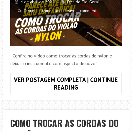
4 de abril de 2024
Dica do Tio
,
Geral
Deixe um comentário | Leave a comment
Confira no vídeo como trocar as cordas de nylon e
deixar o instrumento com aspecto de novo!.
VER POSTAGEM COMPLETA | CONTINUE
COMO
READING
TROCAR
AS
CORDAS
DO
COMO TROCAR AS CORDAS DO
VIOLÃO