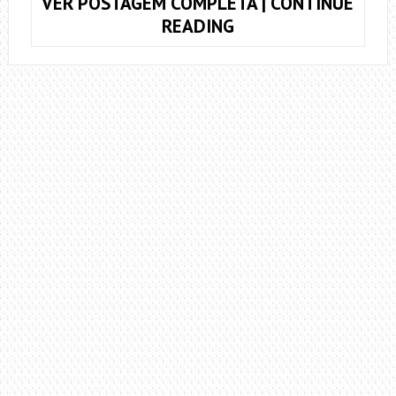
VER POSTAGEM COMPLETA | CONTINUE
COMO
READING
TROCAR
AS
CORDAS
DO
VIOLÃO
E
DEIXA-
LO
COM
ASPECTO
DE
NOVO!
(VIOLÃO
DE
AÇO)