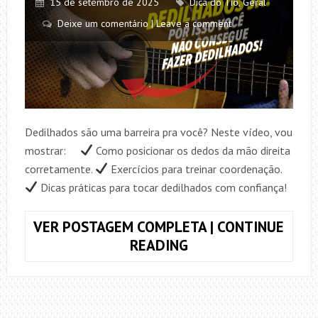
15 de setembro de 2025
Dica do Tio
,
Geral
Deixe um comentário | Leave a comment
Dedilhados são uma barreira pra você? Neste vídeo, vou
mostrar: ⠀
Como posicionar os dedos da mão direita
corretamente.
Exercícios para treinar coordenação.
Dicas práticas para tocar dedilhados com confiança!
VER POSTAGEM COMPLETA | CONTINUE
DEDILHADOS
READING
SEM
ERROS!
DICAS