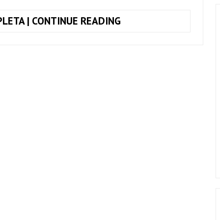
COMO
LETA | CONTINUE READING
TOCAR,
DE
JANEIRO
A
JANEIRO,
ROBERTA
CAMPOS
E
NANDO
REIS
+
CIFRA
COMPLETA