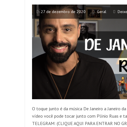
27 de dezembro de 2020
Geral
Deix
O toque junto é da música De Janeiro a Janeiro 
vídeo você pode tocar junto com Plínio Ruas e 
TELEGRAM: (CLIQUE AQUI PARA ENTRAR NO GRUP