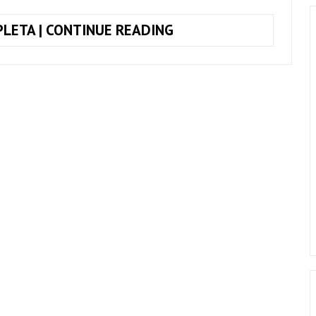
COMO
LETA | CONTINUE READING
TOCAR
A
INTRO
DE
CRAZY
TRAIN
(OZZY
OSBOURNE)
NO
VIOLÃO
–
AULA
PASSO
A
PASSO