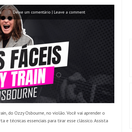
s
Deixe um comentário | Leave a comment
ain, do Ozzy Osbourne, no violão. Você vai aprender o
a e técnicas essenciais para tirar esse clássico. Assista