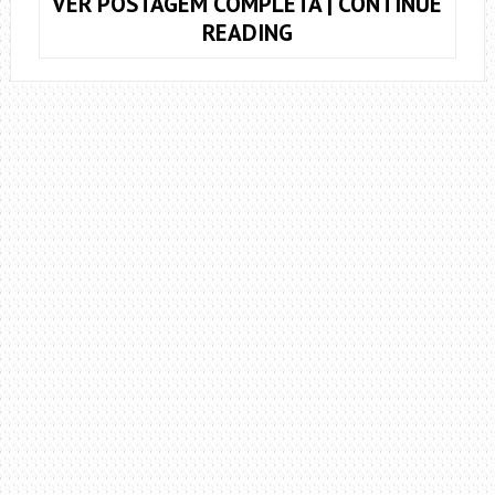
VER POSTAGEM COMPLETA | CONTINUE
COMO
READING
TROCAR
AS
CORDAS
DO
VIOLÃO
E
DEIXA-
LO
COM
ASPECTO
DE
NOVO!
(VIOLÃO
DE
AÇO)