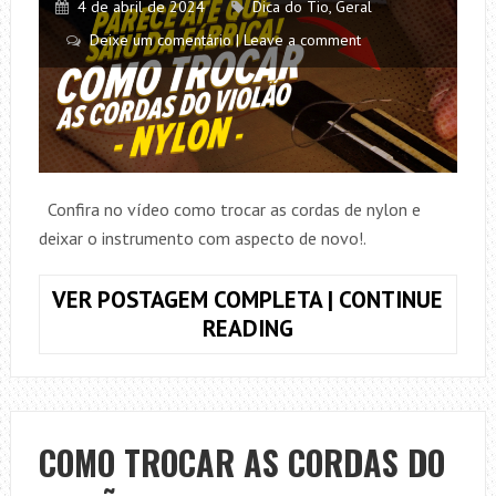
4 de abril de 2024
Dica do Tio
,
Geral
Deixe um comentário | Leave a comment
Confira no vídeo como trocar as cordas de nylon e
deixar o instrumento com aspecto de novo!.
VER POSTAGEM COMPLETA | CONTINUE
COMO
READING
TROCAR
AS
CORDAS
DO
COMO TROCAR AS CORDAS DO
VIOLÃO