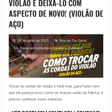
VIOLÃO E DEIXA-LO COM
E
DEIXA-
ASPECTO DE NOVO! (VIOLÃO DE
LO
COM
AÇO)
ASPECTO
DE
NOVO!
28 de julho de 2023
Dica do Tio
,
Geral
(VIOLÃO
Deixe um comentário | Leave a comment
DE
NYLON)
Trocar as cordas do violão é fácil mas, para fazer com
que ele pareça novo, como se tivesse saído da fábrica, é
preciso conhecer esses macetes.