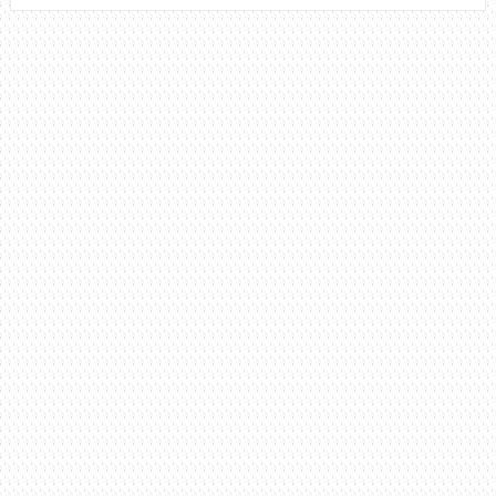
COMO
TOCAR
O
SOLO
DA
MÚSICA
QUERO
SER
FELIZ
TAMBÉM,
NATIRUTS
+
TABLATURA
|
SOLOS
FÁCEIS