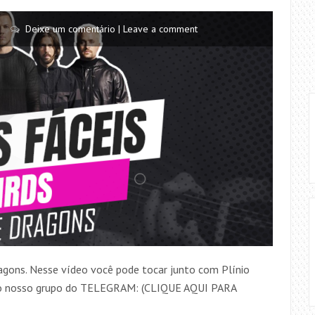
Deixe um comentário | Leave a comment
agons. Nesse vídeo você pode tocar junto com Plínio
 do nosso grupo do TELEGRAM: (CLIQUE AQUI PARA