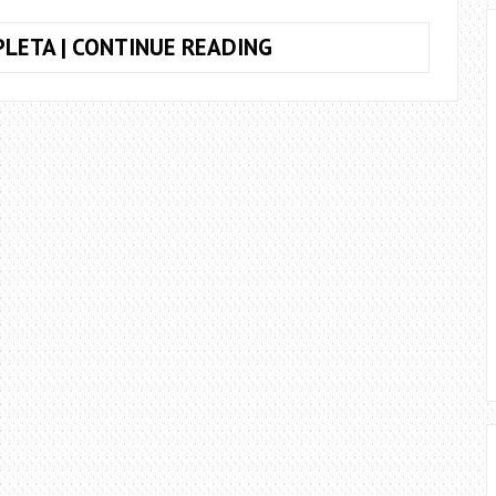
COMO
LETA | CONTINUE READING
TOCAR
O
SOLO
DA
MÚSICA
BIRDS
–
IMAGINE
DRAGONS