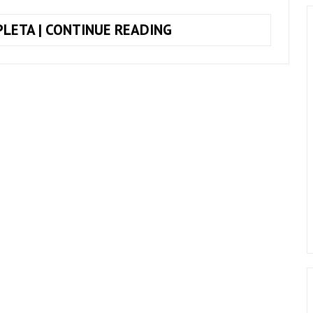
COMO
LETA | CONTINUE READING
TOCAR
AGORA
EU
QUERO
IR,
ANAVITÓRIA
+
AULA
E
CIFRA
COMPLETA
(SIMPLIFICADA)