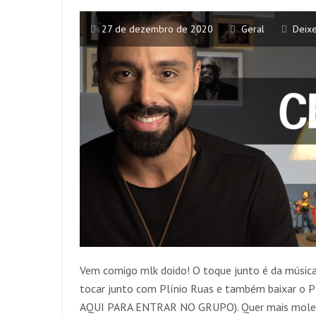
27 de dezembro de 2020
Geral
Deix
Vem comigo mlk doido! O toque junto é da músic
tocar junto com Plínio Ruas e também baixar o
AQUI PARA ENTRAR NO GRUPO). Quer mais molez