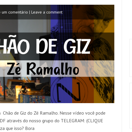
e um comentário | Leave a comment
a Chão de Giz do Zé Ramalho. Nesse vídeo você pode
 PDF através do nosso grupo do TELEGRAM: (CLIQUE
a que isso? Bora