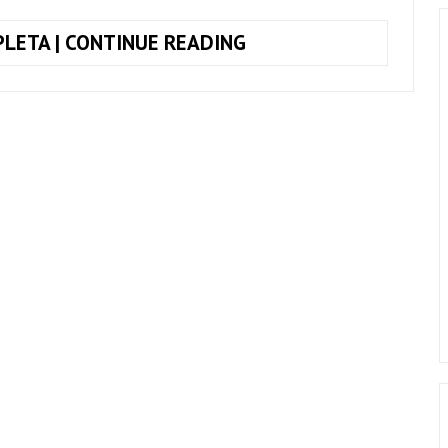
COMO
LETA | CONTINUE READING
TOCAR,
CHÃO
DE
GIZ,
ZÉ
RAMALHO
+
CIFRA
COMPLETA