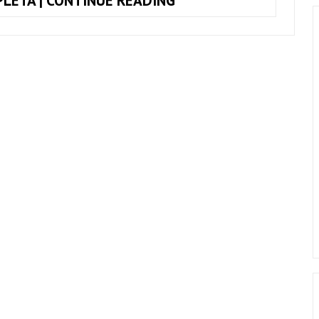
LETA | CONTINUE READING
USAR
O
CAPOTRASTE
E
PARA
QUE
ELE
SERVE?