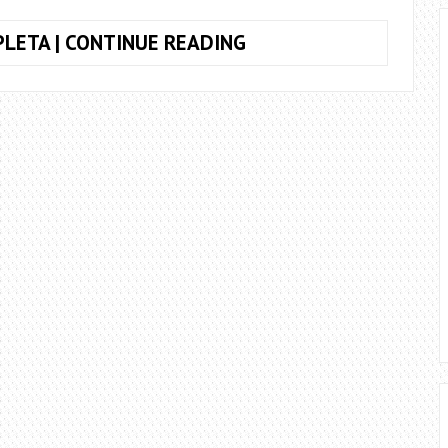
TOQUE
LETA | CONTINUE READING
JUNTO
ALL
THE
SMALL
THINGS,
BLINK
182
(SIMPLIFICADA)
+
CIFRA
COMPLETA