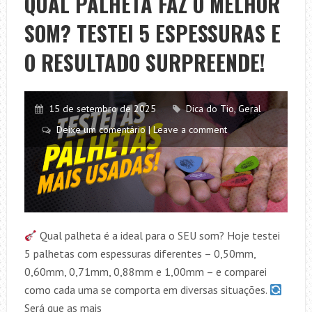
QUAL PALHETA FAZ O MELHOR
(TITÃS)
SOM? TESTEI 5 ESPESSURAS E
NO
VIOLÃO
O RESULTADO SURPREENDE!
–
PASSO
A
15 de setembro de 2025
Dica do Tio
,
Geral
PASSO
Deixe um comentário | Leave a comment
Qual palheta é a ideal para o SEU som? Hoje testei
5 palhetas com espessuras diferentes – 0,50mm,
0,60mm, 0,71mm, 0,88mm e 1,00mm – e comparei
como cada uma se comporta em diversas situações.
Será que as mais