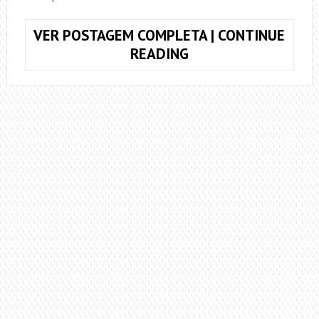
VER POSTAGEM COMPLETA | CONTINUE
QUAL
READING
PALHETA
FAZ
O
MELHOR
SOM?
TESTEI
5
ESPESSURAS
E
O
RESULTADO
SURPREENDE!