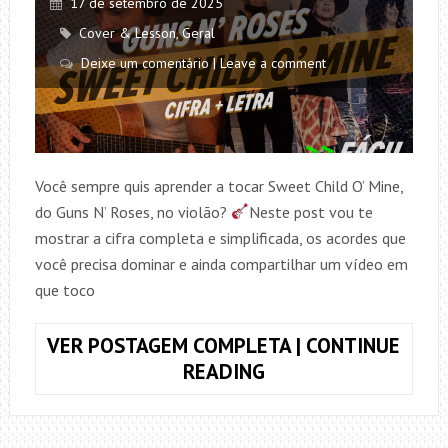
17 de setembro de 2025
Cover & Lesson
,
Geral
Deixe um comentário | Leave a comment
Você sempre quis aprender a tocar Sweet Child O’ Mine,
do Guns N’ Roses, no violão?
Neste post vou te
mostrar a cifra completa e simplificada, os acordes que
você precisa dominar e ainda compartilhar um vídeo em
que toco
VER POSTAGEM COMPLETA | CONTINUE
COMO
READING
TOCAR
SWEET