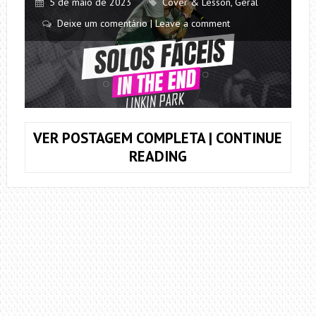
5 de maio de 2023
Cover & Lesson
,
Geral
Deixe um comentário | Leave a comment
VER POSTAGEM COMPLETA | CONTINUE
COMO
READING
TOCAR
O
SOLO
DA
MÚSICA
IN
THE
END,